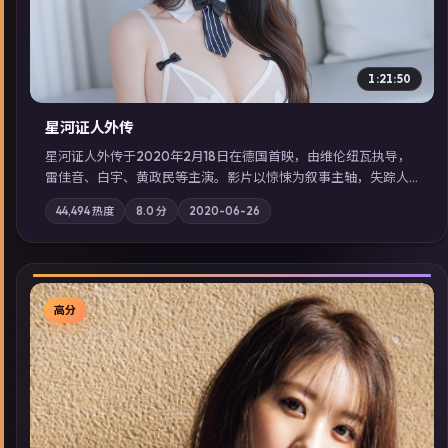
1:21:50
星河证人外传
星河证人外传于2020年2月18日在德国首映，由维伦纽瓦执导，
雷佳音、白宇、黄政民等主演。影片以惊悚为叙事主轴，失踪人
口档案牵出跨国灰色产业链；摄影与配乐强化地域气质；站内亦
44,494
热度
8.0
分
2020-06-26
可通过「国产免费观看高清电视剧在线看」延展检索同类型高分
佳作，畅享高清在线追剧体验。
高分