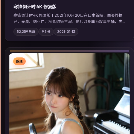
寒锋倒计时·4K 修复版
寒锋倒计时·4K 修复版于2021年10月20日在日本首映，由娄烨执
导，秦昊、刘亚仁、杨紫琼等主演。影片以犯罪为叙事主轴，失
踪人口档案牵出跨国灰色产业链；摄影与配乐强化地域气质；站
52,259
热度
9.5
分
2021-01-13
内亦可通过「国产免费观看高清电视剧在线看」延展检索同类型
高分佳作，畅享高清在线追剧体验。
院线