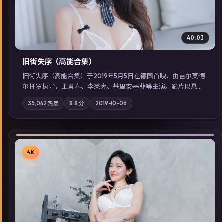
40:01
旧街失序（高能合集）
旧街失序（高能合集）于2019年5月5日在德国首映，由吉尔莫·德
尔·托罗执导，王景春、李秉宪、基里安·墨菲等主演。影片以悬疑
为叙事主轴，一次普通通勤演变成全城关注的生死营救；摄影与
35,042
热度
8.8
分
2019-10-06
配乐强化地域气质；站内亦可通过「国产免费观看高清电视剧在
线看」延展检索同类型高分佳作，畅享高清在线追剧体验。
4K
▶