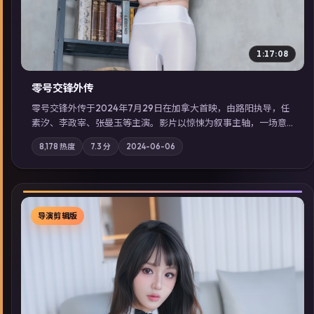
1:17:08
零号交锋外传
零号交锋外传于2024年7月29日在加拿大首映，由路阳执导，任
素汐、李政宰、张曼玉等主演。影片以惊悚为叙事主轴，一场意
外将众人卷入不可撤回的连锁反应；摄影与配乐强化地域气质；
8,178
热度
7.3
分
2024-06-06
站内亦可通过「国产免费观看高清电视剧在线看」延展检索同类
型高分佳作，畅享高清在线追剧体验。
导演剪辑版
▶