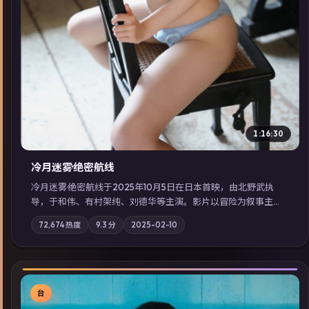
1:16:30
冷月迷雾·绝密航线
冷月迷雾·绝密航线于2025年10月5日在日本首映，由北野武执
导，于和伟、有村架纯、刘德华等主演。影片以冒险为叙事主
轴，记忆碎片重组后，主角发现自己从未活过“真实”的一天；摄
72,674
热度
9.3
分
2025-02-10
影与配乐强化地域气质；站内亦可通过「国产免费观看高清电视
剧在线看」延展检索同类型高分佳作，畅享高清在线追剧体验。
台