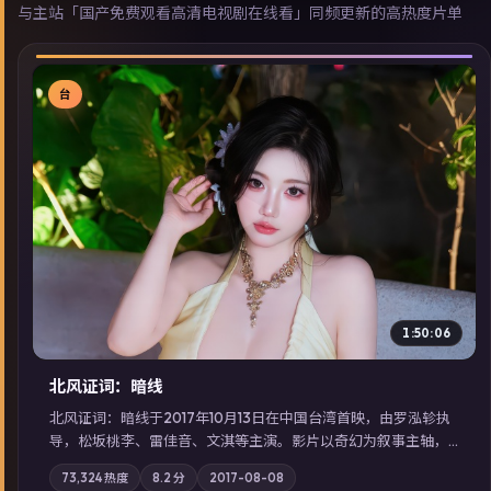
与主站「国产免费观看高清电视剧在线看」同频更新的高热度片单
台
▶
1:50:06
北风证词：暗线
北风证词：暗线于2017年10月13日在中国台湾首映，由罗泓轸执
导，松坂桃李、雷佳音、文淇等主演。影片以奇幻为叙事主轴，
旧案重提，真相与谎言在同一条时间线上交锋；摄影与配乐强化
73,324
热度
8.2
分
2017-08-08
地域气质；站内亦可通过「国产免费观看高清电视剧在线看」延