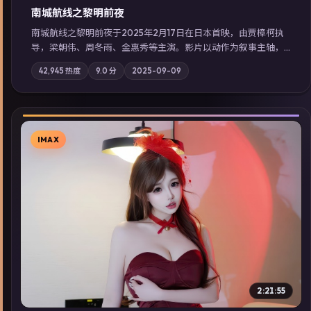
南城航线之黎明前夜
南城航线之黎明前夜于2025年2月17日在日本首映，由贾樟柯执
导，梁朝伟、周冬雨、金惠秀等主演。影片以动作为叙事主轴，
城市霓虹背后，有人用规则改写命运；摄影与配乐强化地域气
42,945
热度
9.0
分
2025-09-09
质；站内亦可通过「国产免费观看高清电视剧在线看」延展检索
同类型高分佳作，畅享高清在线追剧体验。
IMAX
▶
2:21:55