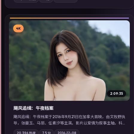
影与配乐强化地域气质；站内亦可通过「国产免费观看高清电视
剧在线看」延展检索同类型高分佳作，畅享高清在线追剧体验。
4K
▶
2:09:35
飓风追缉：午夜档案
飓风追缉：午夜档案于2016年9月21日在加拿大首映，由文牧野执
导，张曼玉、马丽、任素汐等主演。影片以爱情为叙事主轴，科
技与人性的边界在实验事故后逐渐模糊；摄影与配乐强化地域气
20,396
热度
7.5
分
2016-12-08