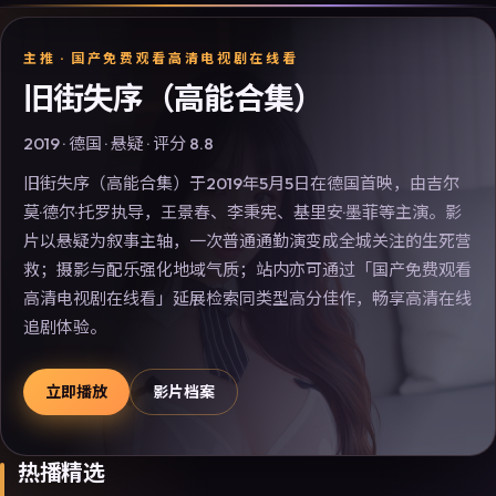
主推 ·
国产免费观看高清电视剧在线看
旧街失序（高能合集）
2019
·
德国
·
悬疑
· 评分
8.8
旧街失序（高能合集）于2019年5月5日在德国首映，由吉尔
莫·德尔·托罗执导，王景春、李秉宪、基里安·墨菲等主演。影
片以悬疑为叙事主轴，一次普通通勤演变成全城关注的生死营
救；摄影与配乐强化地域气质；站内亦可通过「国产免费观看
高清电视剧在线看」延展检索同类型高分佳作，畅享高清在线
追剧体验。
立即播放
影片档案
热播精选