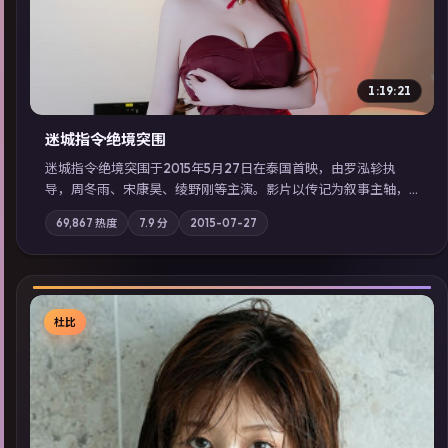
1:19:21
迷城指令·绝境突围
迷城指令·绝境突围于2015年5月27日在泰国首映，由罗泓轸执
导，周冬雨、宋康昊、绫野刚等主演。影片以传记为叙事主轴，
记忆碎片重组后，主角发现自己从未活过“真实”的一天；摄影与
69,867
热度
7.9
分
2015-07-27
配乐强化地域气质；站内亦可通过「国产免费观看高清电视剧在
线看」延展检索同类型高分佳作，畅享高清在线追剧体验。
杜比