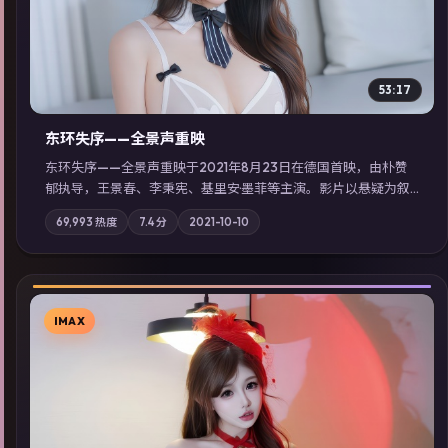
53:17
东环失序——全景声重映
东环失序——全景声重映于2021年8月23日在德国首映，由朴赞
郁执导，王景春、李秉宪、基里安·墨菲等主演。影片以悬疑为叙
事主轴，科技与人性的边界在实验事故后逐渐模糊；摄影与配乐
69,993
热度
7.4
分
2021-10-10
强化地域气质；站内亦可通过「国产免费观看高清电视剧在线
看」延展检索同类型高分佳作，畅享高清在线追剧体验。
IMAX
▶