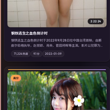
2:22:24
钢铁逃生之血色倒计时
钢铁逃生之血色倒计时于2022年9月28日在中国台湾首映，由斯
皮尔伯格执导，赵丽颖、肖央、菅田将晖等主演。影片以犯罪为
叙事主轴，失踪人口档案牵出跨国灰色产业链；摄影与配乐强化
71,224
热度
9.1
分
2022-01-09
地域气质；站内亦可通过「国产免费观看高清电视剧在线看」延
展检索同类型高分佳作，畅享高清在线追剧体验。
高分
▶