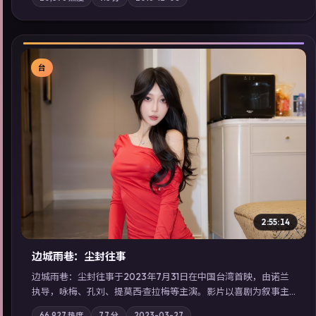
质；站内亦可通过「国产免费观看高清电视剧在线看」延展检索
同类型高分佳作，畅享高清在线追剧体验。
台
▶
2:55:14
边城雨巷：尘封往事
边城雨巷：尘封往事于2023年7月31日在中国台湾首映，由诺兰
执导，咏梅、孔刘、提莫西·查拉梅等主演。影片以喜剧为叙事主
轴，旧案重提，真相与谎言在同一条时间线上交锋；摄影与配乐
66,927
热度
7.7
分
2023-03-27