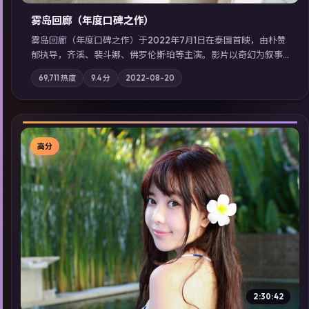
雾岛回廊（年度口碑之作）
雾岛回廊（年度口碑之作）于2022年7月1日在泰国首映，由朴赞
郁执导，齐溪、裴斗娜、佛罗伦斯·珀等主演。影片以奇幻为叙事
主轴，边境小镇的平静被一封匿名信彻底打破；摄影与配乐强化
69,711
热度
9.4
分
2022-08-20
地域气质；站内亦可通过「国产免费观看高清电视剧在线看」延
展检索同类型高分佳作，畅享高清在线追剧体验。
高分
▶
2:30:42