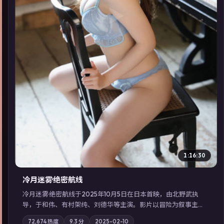
▶
1:16:30
冷月迷雾·绝密航线
冷月迷雾·绝密航线于2025年10月5日在日本首映，由北野武执
导，于和伟、有村架纯、刘德华等主演。影片以冒险为叙事主
轴，记忆碎片重组后，主角发现自己从未活过“真实”的一天；摄
72,674
热度
9.3
分
2025-02-10