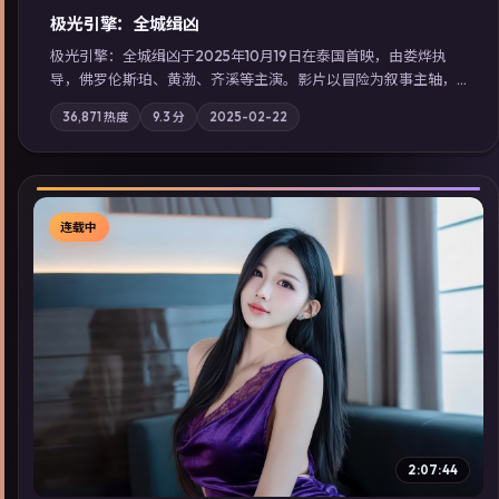
极光引擎：全城缉凶
极光引擎：全城缉凶于2025年10月19日在泰国首映，由娄烨执
导，佛罗伦斯·珀、黄渤、齐溪等主演。影片以冒险为叙事主轴，
记忆碎片重组后，主角发现自己从未活过“真实”的一天；摄影与
36,871
热度
9.3
分
2025-02-22
配乐强化地域气质；站内亦可通过「国产免费观看高清电视剧在
线看」延展检索同类型高分佳作，畅享高清在线追剧体验。
连载中
▶
2:07:44