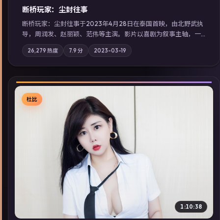
断桥玩家：尘封往事
断桥玩家：尘封往事于2023年4月28日在泰国首映，由北野武执
导，周润发、赵丽颖、范伟等主演。影片以喜剧为叙事主轴，一
次普通通勤演变成全城关注的生死营救；摄影与配乐强化地域气
26,279
热度
7.9
分
2023-03-19
质；站内亦可通过「国产免费观看高清电视剧在线看」延展检索
同类型高分佳作，畅享高清在线追剧体验。
杜比
▶
1:10:38