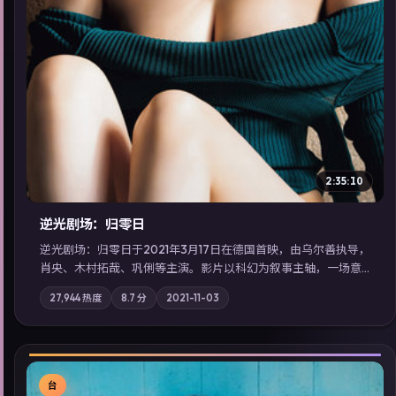
2:35:10
逆光剧场：归零日
逆光剧场：归零日于2021年3月17日在德国首映，由乌尔善执导，
肖央、木村拓哉、巩俐等主演。影片以科幻为叙事主轴，一场意
外将众人卷入不可撤回的连锁反应；摄影与配乐强化地域气质；
27,944
热度
8.7
分
2021-11-03
站内亦可通过「国产免费观看高清电视剧在线看」延展检索同类
型高分佳作，畅享高清在线追剧体验。
台