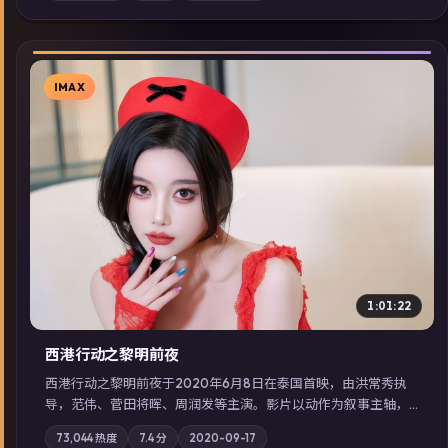
展检索同类型高分佳作，畅享高清在线追剧体验。
IMAX
▶
1:01:22
西港行动之黎明前夜
西港行动之黎明前夜于2020年6月8日在泰国首映，由洪常秀执
导，范伟、菅田将晖、周润发等主演。影片以动作为叙事主轴，
亲情与职责必须在倒计时结束前做出抉择；摄影与配乐强化地域
73,044
热度
7.4
分
2020-09-17
气质；站内亦可通过「国产免费观看高清电视剧在线看」延展检