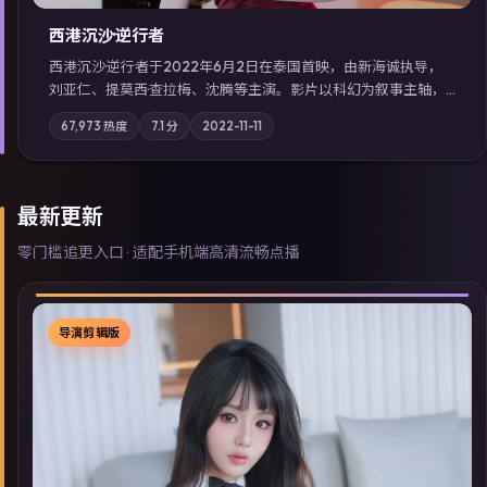
西港沉沙·逆行者
西港沉沙·逆行者于2022年6月2日在泰国首映，由新海诚执导，
刘亚仁、提莫西·查拉梅、沈腾等主演。影片以科幻为叙事主轴，
失踪人口档案牵出跨国灰色产业链；摄影与配乐强化地域气质；
67,973
热度
7.1
分
2022-11-11
站内亦可通过「国产免费观看高清电视剧在线看」延展检索同类
型高分佳作，畅享高清在线追剧体验。
最新更新
零门槛追更入口 · 适配手机端高清流畅点播
导演剪辑版
▶