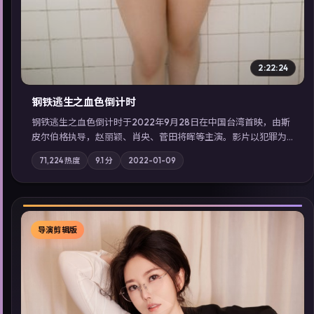
2:22:24
钢铁逃生之血色倒计时
钢铁逃生之血色倒计时于2022年9月28日在中国台湾首映，由斯
皮尔伯格执导，赵丽颖、肖央、菅田将晖等主演。影片以犯罪为
叙事主轴，失踪人口档案牵出跨国灰色产业链；摄影与配乐强化
71,224
热度
9.1
分
2022-01-09
地域气质；站内亦可通过「国产免费观看高清电视剧在线看」延
展检索同类型高分佳作，畅享高清在线追剧体验。
导演剪辑版
▶