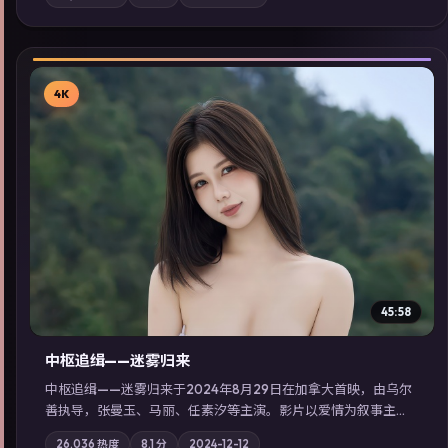
影与配乐强化地域气质；站内亦可通过「国产免费观看高清电视
剧在线看」延展检索同类型高分佳作，畅享高清在线追剧体验。
4K
▶
45:58
中枢追缉——迷雾归来
中枢追缉——迷雾归来于2024年8月29日在加拿大首映，由乌尔
善执导，张曼玉、马丽、任素汐等主演。影片以爱情为叙事主
轴，记忆碎片重组后，主角发现自己从未活过“真实”的一天；摄
26,036
热度
8.1
分
2024-12-12