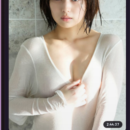
▶
2:44:37