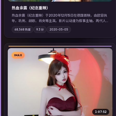
热血余震（纪念重映）
热血余震（纪念重映）于2020年12月15日在德国首映，由欧容执
导，巩俐、胡歌、肖央等主演。影片以动漫为叙事主轴，两代人
的执念在暴风雨夜正面相撞；摄影与配乐强化地域气质；站内亦
68,568
热度
9.3
分
2020-05-05
可通过「国产免费观看高清电视剧在线看」延展检索同类型高分
佳作，畅享高清在线追剧体验。
IMAX
▶
1:07:52