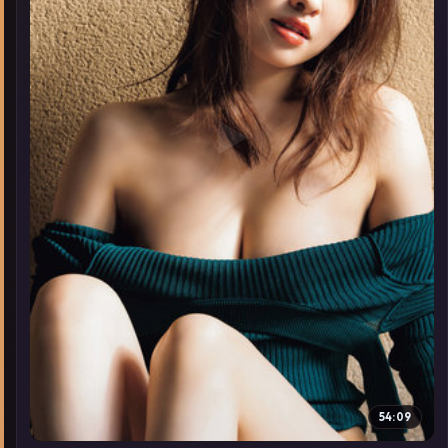
▶
54:09