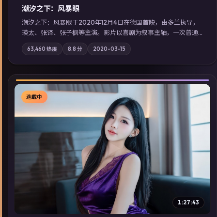
潮汐之下：风暴眼
潮汐之下：风暴眼于2020年12月4日在德国首映，由多兰执导，
瑛太、张译、张子枫等主演。影片以喜剧为叙事主轴，一次普通
通勤演变成全城关注的生死营救；摄影与配乐强化地域气质；站
63,460
热度
8.8
分
2020-03-15
内亦可通过「国产免费观看高清电视剧在线看」延展检索同类型
高分佳作，畅享高清在线追剧体验。
连载中
▶
1:27:43