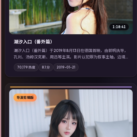
1:18:41
潮汐入口（番外篇）
潮汐入口（番外篇）于2019年8月13日在德国首映，由郭帆执导，
孔刘、汤姆·汉克斯、周迅等主演。影片以犯罪为叙事主轴，边境
小镇的平静被一封匿名信彻底打破；摄影与配乐强化地域气质；
70,179
热度
8.1
分
2019-01-21
站内亦可通过「国产免费观看高清电视剧在线看」延展检索同类
型高分佳作，畅享高清在线追剧体验。
导演剪辑版
▶