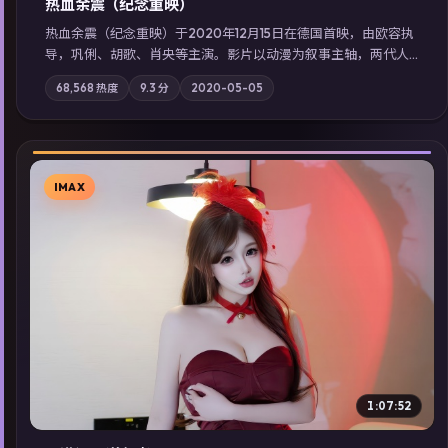
热血余震（纪念重映）
热血余震（纪念重映）于2020年12月15日在德国首映，由欧容执
导，巩俐、胡歌、肖央等主演。影片以动漫为叙事主轴，两代人
的执念在暴风雨夜正面相撞；摄影与配乐强化地域气质；站内亦
68,568
热度
9.3
分
2020-05-05
可通过「国产免费观看高清电视剧在线看」延展检索同类型高分
佳作，畅享高清在线追剧体验。
IMAX
▶
1:07:52