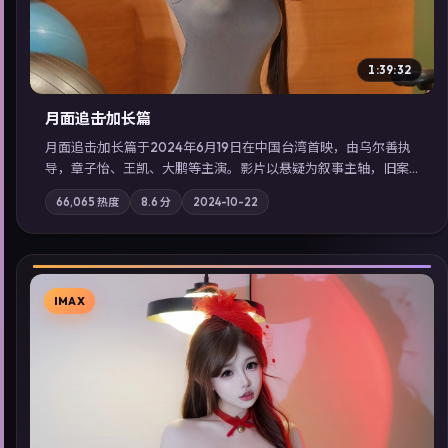
1:39:32
月面追击·加长篇
月面追击·加长篇于2024年6月19日在中国台湾首映，由乌尔善执
导，章子怡、王凯、大鹏等主演。影片以悬疑为叙事主轴，旧案
重提，真相与谎言在同一条时间线上交锋；摄影与配乐强化地域
66,065
热度
8.6
分
2024-10-22
气质；站内亦可通过「国产免费观看高清电视剧在线看」延展检
索同类型高分佳作，畅享高清在线追剧体验。
IMAX
▶