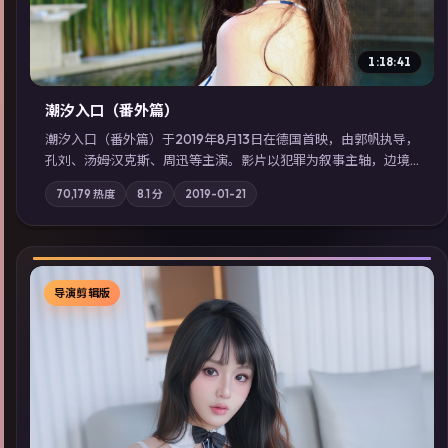
1:18:41
潮汐入口（番外篇）
潮汐入口（番外篇）于2019年8月13日在德国首映，由郭帆执导，
孔刘、汤姆·汉克斯、周迅等主演。影片以犯罪为叙事主轴，边境
小镇的平静被一封匿名信彻底打破；摄影与配乐强化地域气质；
70,179
热度
8.1
分
2019-01-21
站内亦可通过「国产免费观看高清电视剧在线看」延展检索同类
型高分佳作，畅享高清在线追剧体验。
导演剪辑版
▶