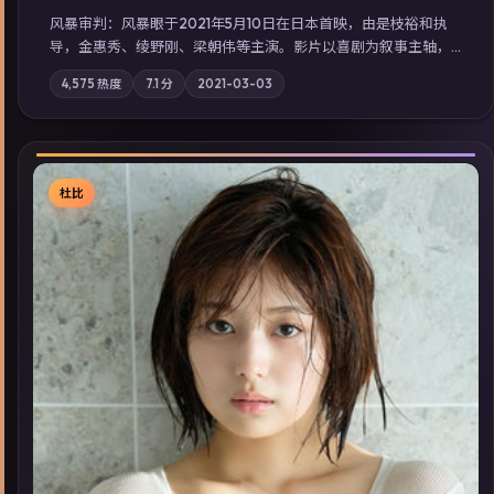
风暴审判：风暴眼于2021年5月10日在日本首映，由是枝裕和执
导，金惠秀、绫野刚、梁朝伟等主演。影片以喜剧为叙事主轴，
边境小镇的平静被一封匿名信彻底打破；摄影与配乐强化地域气
4,575
热度
7.1
分
2021-03-03
质；站内亦可通过「国产免费观看高清电视剧在线看」延展检索
同类型高分佳作，畅享高清在线追剧体验。
杜比