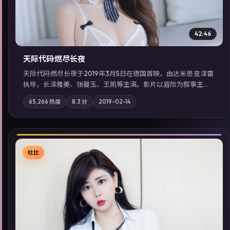
42:46
天际代码·燃尽长夜
天际代码·燃尽长夜于2019年3月5日在德国首映，由达米恩·查泽雷
执导，长泽雅美、张曼玉、王凯等主演。影片以冒险为叙事主
轴，记忆碎片重组后，主角发现自己从未活过“真实”的一天；摄
65,266
热度
8.3
分
2019-02-14
影与配乐强化地域气质；站内亦可通过「国产免费观看高清电视
剧在线看」延展检索同类型高分佳作，畅享高清在线追剧体验。
杜比
▶