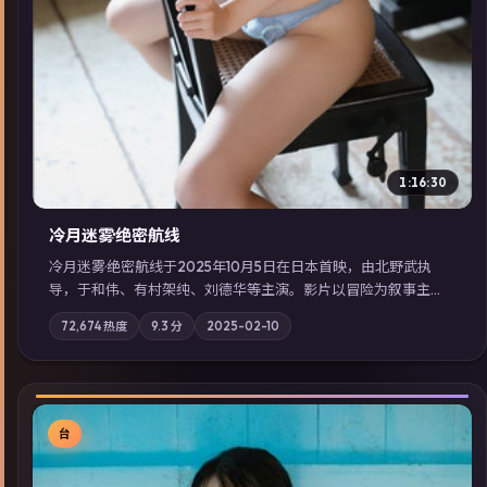
1:16:30
冷月迷雾·绝密航线
冷月迷雾·绝密航线于2025年10月5日在日本首映，由北野武执
导，于和伟、有村架纯、刘德华等主演。影片以冒险为叙事主
轴，记忆碎片重组后，主角发现自己从未活过“真实”的一天；摄
72,674
热度
9.3
分
2025-02-10
影与配乐强化地域气质；站内亦可通过「国产免费观看高清电视
剧在线看」延展检索同类型高分佳作，畅享高清在线追剧体验。
台