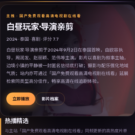
主推 ·
国产免费观看高清电视剧在线看
白昼玩家·导演亲剪
2024
·
泰国
·
喜剧
· 评分
7.7
白昼玩家·导演亲剪于2024年9月2日在泰国首映，由欧容执
导，周润发、赵丽颖、范伟等主演。影片以喜剧为叙事主轴，
边境小镇的平静被一封匿名信彻底打破；摄影与配乐强化地域
气质；站内亦可通过「国产免费观看高清电视剧在线看」延展
检索同类型高分佳作，畅享高清在线追剧体验。
立即播放
影片档案
热播精选
与主站「国产免费观看高清电视剧在线看」同频更新的高热度片单