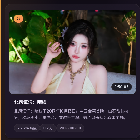
台
▶
1:50:06
北风证词：暗线
北风证词：暗线于2017年10月13日在中国台湾首映，由罗泓轸执
导，松坂桃李、雷佳音、文淇等主演。影片以奇幻为叙事主轴，
旧案重提，真相与谎言在同一条时间线上交锋；摄影与配乐强化
73,324
热度
8.2
分
2017-08-08
地域气质；站内亦可通过「国产免费观看高清电视剧在线看」延
展检索同类型高分佳作，畅享高清在线追剧体验。