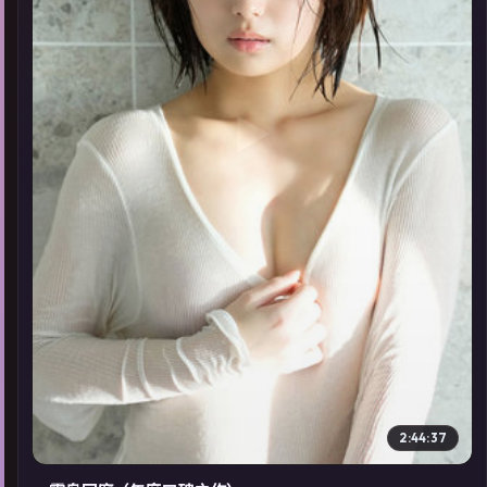
▶
2:44:37