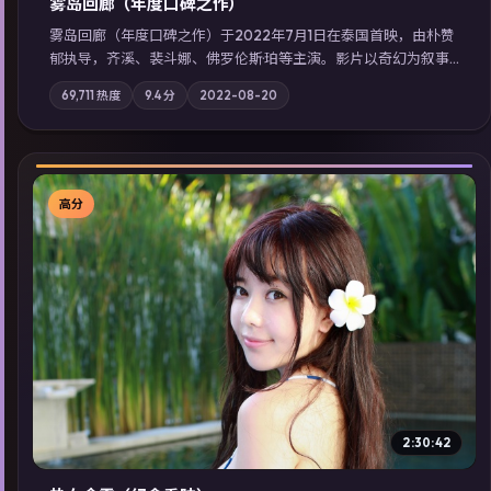
雾岛回廊（年度口碑之作）
雾岛回廊（年度口碑之作）于2022年7月1日在泰国首映，由朴赞
郁执导，齐溪、裴斗娜、佛罗伦斯·珀等主演。影片以奇幻为叙事
主轴，边境小镇的平静被一封匿名信彻底打破；摄影与配乐强化
69,711
热度
9.4
分
2022-08-20
地域气质；站内亦可通过「国产免费观看高清电视剧在线看」延
展检索同类型高分佳作，畅享高清在线追剧体验。
高分
▶
2:30:42