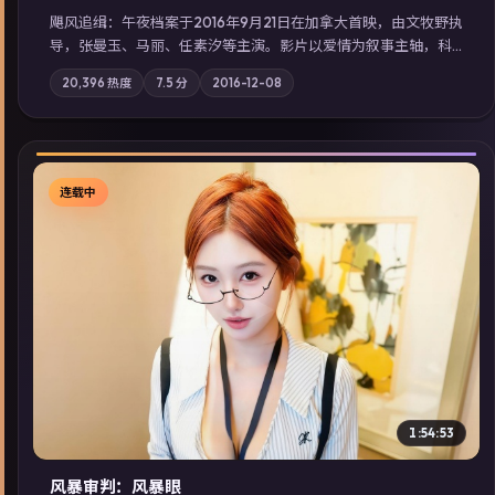
飓风追缉：午夜档案于2016年9月21日在加拿大首映，由文牧野执
导，张曼玉、马丽、任素汐等主演。影片以爱情为叙事主轴，科
技与人性的边界在实验事故后逐渐模糊；摄影与配乐强化地域气
20,396
热度
7.5
分
2016-12-08
质；站内亦可通过「国产免费观看高清电视剧在线看」延展检索
同类型高分佳作，畅享高清在线追剧体验。
连载中
▶
1:54:53
风暴审判：风暴眼