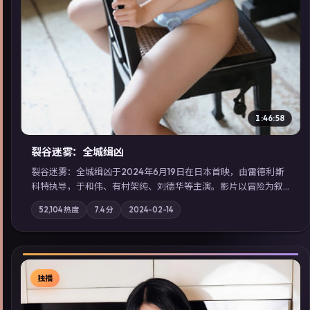
1:46:58
裂谷迷雾：全城缉凶
裂谷迷雾：全城缉凶于2024年6月19日在日本首映，由雷德利·斯
科特执导，于和伟、有村架纯、刘德华等主演。影片以冒险为叙
事主轴，城市霓虹背后，有人用规则改写命运；摄影与配乐强化
52,104
热度
7.4
分
2024-02-14
地域气质；站内亦可通过「国产免费观看高清电视剧在线看」延
展检索同类型高分佳作，畅享高清在线追剧体验。
独播