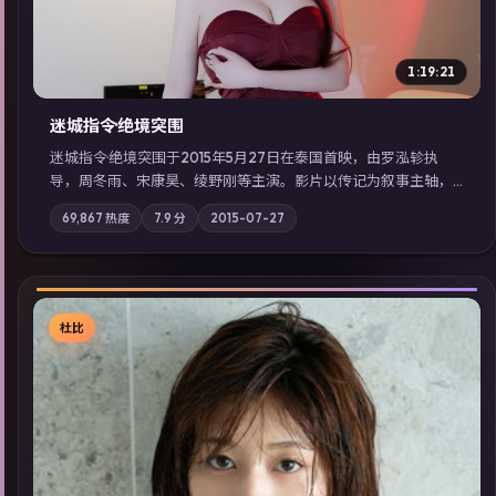
1:19:21
迷城指令·绝境突围
迷城指令·绝境突围于2015年5月27日在泰国首映，由罗泓轸执
导，周冬雨、宋康昊、绫野刚等主演。影片以传记为叙事主轴，
记忆碎片重组后，主角发现自己从未活过“真实”的一天；摄影与
69,867
热度
7.9
分
2015-07-27
配乐强化地域气质；站内亦可通过「国产免费观看高清电视剧在
线看」延展检索同类型高分佳作，畅享高清在线追剧体验。
杜比