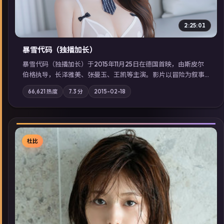
2:25:01
暴雪代码（独播加长）
暴雪代码（独播加长）于2015年11月25日在德国首映，由斯皮尔
伯格执导，长泽雅美、张曼玉、王凯等主演。影片以冒险为叙事
主轴，亲情与职责必须在倒计时结束前做出抉择；摄影与配乐强
66,621
热度
7.3
分
2015-02-18
化地域气质；站内亦可通过「国产免费观看高清电视剧在线看」
延展检索同类型高分佳作，畅享高清在线追剧体验。
杜比