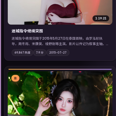
1:19:21
迷城指令·绝境突围
迷城指令·绝境突围于2015年5月27日在泰国首映，由罗泓轸执
导，周冬雨、宋康昊、绫野刚等主演。影片以传记为叙事主轴，
记忆碎片重组后，主角发现自己从未活过“真实”的一天；摄影与
69,867
热度
7.9
分
2015-07-27
配乐强化地域气质；站内亦可通过「国产免费观看高清电视剧在
线看」延展检索同类型高分佳作，畅享高清在线追剧体验。
台
▶