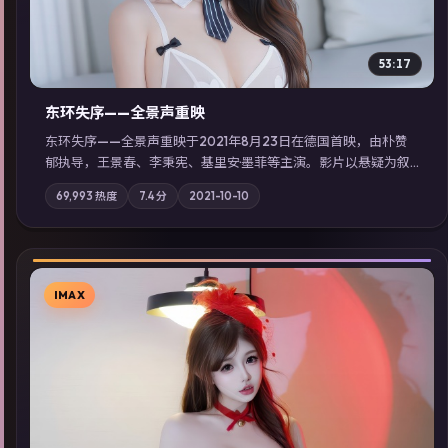
53:17
东环失序——全景声重映
东环失序——全景声重映于2021年8月23日在德国首映，由朴赞
郁执导，王景春、李秉宪、基里安·墨菲等主演。影片以悬疑为叙
事主轴，科技与人性的边界在实验事故后逐渐模糊；摄影与配乐
69,993
热度
7.4
分
2021-10-10
强化地域气质；站内亦可通过「国产免费观看高清电视剧在线
看」延展检索同类型高分佳作，畅享高清在线追剧体验。
IMAX
▶