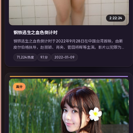
2:22:24
钢铁逃生之血色倒计时
钢铁逃生之血色倒计时于2022年9月28日在中国台湾首映，由斯
皮尔伯格执导，赵丽颖、肖央、菅田将晖等主演。影片以犯罪为
叙事主轴，失踪人口档案牵出跨国灰色产业链；摄影与配乐强化
71,224
热度
9.1
分
2022-01-09
地域气质；站内亦可通过「国产免费观看高清电视剧在线看」延
展检索同类型高分佳作，畅享高清在线追剧体验。
高分
▶