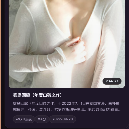
▶
2:44:37
雾岛回廊（年度口碑之作）
雾岛回廊（年度口碑之作）于2022年7月1日在泰国首映，由朴赞
郁执导，齐溪、裴斗娜、佛罗伦斯·珀等主演。影片以奇幻为叙事
主轴，边境小镇的平静被一封匿名信彻底打破；摄影与配乐强化
69,711
热度
9.4
分
2022-08-20
地域气质；站内亦可通过「国产免费观看高清电视剧在线看」延
展检索同类型高分佳作，畅享高清在线追剧体验。