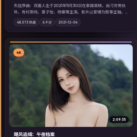
失控序曲：双面人生于2021年11月30日在泰国首映，由刁亦男执
导，有村架纯、章子怡、杨幂等主演。影片以爱情为叙事主轴，
两代人的执念在暴风雨夜正面相撞；摄影与配乐强化地域气质；
48,573
热度
6.9
分
2021-12-04
站内亦可通过「国产免费观看高清电视剧在线看」延展检索同类
型高分佳作，畅享高清在线追剧体验。
4K
▶
2:09:35
飓风追缉：午夜档案