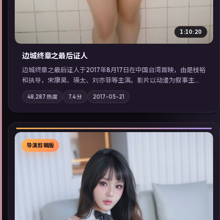
1:10:20
边城终章之最后证人
边城终章之最后证人于2017年8月17日在中国台湾首映，由是枝裕
和执导，宋康昊、瑛太、刘亦菲等主演。影片以动漫为叙事主
轴，两代人的执念在暴风雨夜正面相撞；摄影与配乐强化地域气
48,287
热度
7.4
分
2017-05-21
质；站内亦可通过「国产免费观看高清电视剧在线看」延展检索
同类型高分佳作，畅享高清在线追剧体验。
导演剪辑版
▶