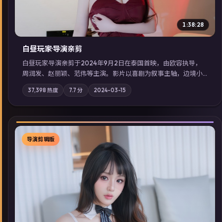
1:38:28
白昼玩家·导演亲剪
白昼玩家·导演亲剪于2024年9月2日在泰国首映，由欧容执导，
周润发、赵丽颖、范伟等主演。影片以喜剧为叙事主轴，边境小
镇的平静被一封匿名信彻底打破；摄影与配乐强化地域气质；站
37,398
热度
7.7
分
2024-03-15
内亦可通过「国产免费观看高清电视剧在线看」延展检索同类型
高分佳作，畅享高清在线追剧体验。
导演剪辑版
▶