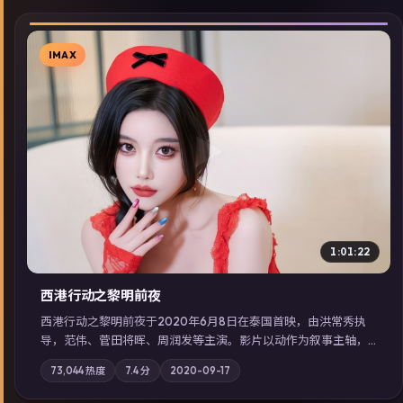
IMAX
▶
1:01:22
西港行动之黎明前夜
西港行动之黎明前夜于2020年6月8日在泰国首映，由洪常秀执
导，范伟、菅田将晖、周润发等主演。影片以动作为叙事主轴，
亲情与职责必须在倒计时结束前做出抉择；摄影与配乐强化地域
73,044
热度
7.4
分
2020-09-17
气质；站内亦可通过「国产免费观看高清电视剧在线看」延展检
索同类型高分佳作，畅享高清在线追剧体验。