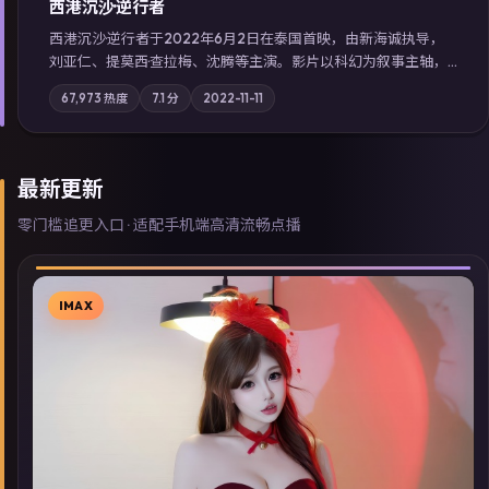
西港沉沙·逆行者
西港沉沙·逆行者于2022年6月2日在泰国首映，由新海诚执导，
刘亚仁、提莫西·查拉梅、沈腾等主演。影片以科幻为叙事主轴，
失踪人口档案牵出跨国灰色产业链；摄影与配乐强化地域气质；
67,973
热度
7.1
分
2022-11-11
站内亦可通过「国产免费观看高清电视剧在线看」延展检索同类
型高分佳作，畅享高清在线追剧体验。
最新更新
零门槛追更入口 · 适配手机端高清流畅点播
IMAX
▶