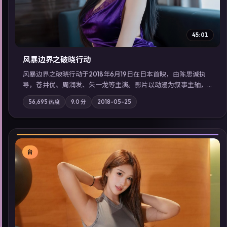
45:01
风暴边界之破晓行动
风暴边界之破晓行动于2018年6月19日在日本首映，由陈思诚执
导，苍井优、周润发、朱一龙等主演。影片以动漫为叙事主轴，
科技与人性的边界在实验事故后逐渐模糊；摄影与配乐强化地域
56,695
热度
9.0
分
2018-05-25
气质；站内亦可通过「国产免费观看高清电视剧在线看」延展检
索同类型高分佳作，畅享高清在线追剧体验。
台
▶