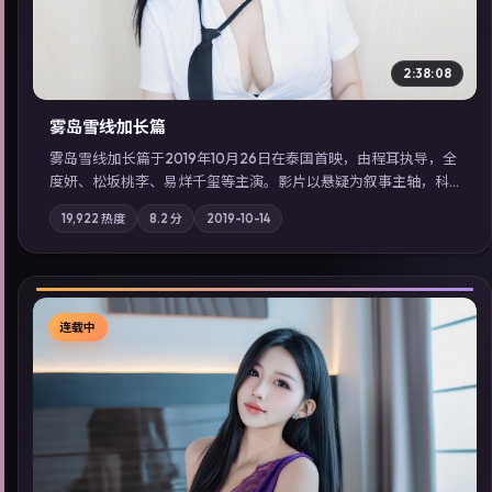
2:38:08
雾岛雪线·加长篇
雾岛雪线·加长篇于2019年10月26日在泰国首映，由程耳执导，全
度妍、松坂桃李、易烊千玺等主演。影片以悬疑为叙事主轴，科
技与人性的边界在实验事故后逐渐模糊；摄影与配乐强化地域气
19,922
热度
8.2
分
2019-10-14
质；站内亦可通过「国产免费观看高清电视剧在线看」延展检索
同类型高分佳作，畅享高清在线追剧体验。
连载中
▶