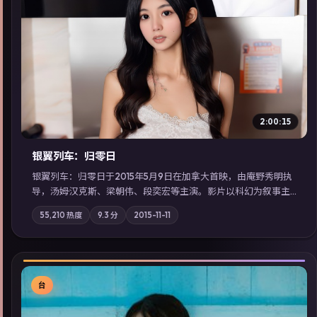
▶
2:00:15
银翼列车：归零日
银翼列车：归零日于2015年5月9日在加拿大首映，由庵野秀明执
导，汤姆·汉克斯、梁朝伟、段奕宏等主演。影片以科幻为叙事主
轴，城市霓虹背后，有人用规则改写命运；摄影与配乐强化地域
55,210
热度
9.3
分
2015-11-11
气质；站内亦可通过「国产免费观看高清电视剧在线看」延展检
索同类型高分佳作，畅享高清在线追剧体验。
台