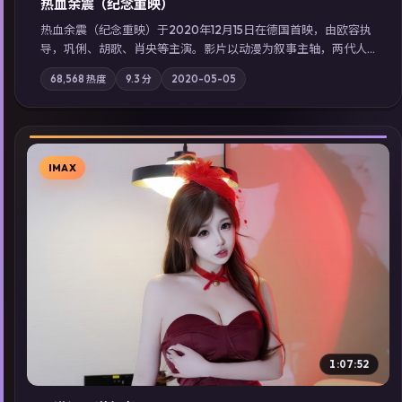
热血余震（纪念重映）
热血余震（纪念重映）于2020年12月15日在德国首映，由欧容执
导，巩俐、胡歌、肖央等主演。影片以动漫为叙事主轴，两代人
的执念在暴风雨夜正面相撞；摄影与配乐强化地域气质；站内亦
68,568
热度
9.3
分
2020-05-05
可通过「国产免费观看高清电视剧在线看」延展检索同类型高分
佳作，畅享高清在线追剧体验。
IMAX
▶
1:07:52