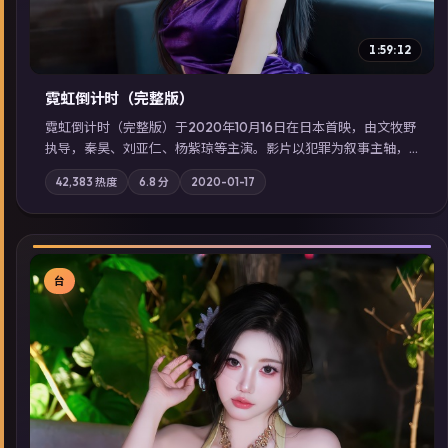
1:59:12
霓虹倒计时（完整版）
霓虹倒计时（完整版）于2020年10月16日在日本首映，由文牧野
执导，秦昊、刘亚仁、杨紫琼等主演。影片以犯罪为叙事主轴，
边境小镇的平静被一封匿名信彻底打破；摄影与配乐强化地域气
42,383
热度
6.8
分
2020-01-17
质；站内亦可通过「国产免费观看高清电视剧在线看」延展检索
同类型高分佳作，畅享高清在线追剧体验。
台
▶