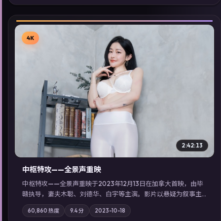
看」延展检索同类型高分佳作，畅享高清在线追剧体验。
4K
▶
2:42:13
中枢特攻——全景声重映
中枢特攻——全景声重映于2023年12月13日在加拿大首映，由毕
赣执导，妻夫木聪、刘德华、白宇等主演。影片以悬疑为叙事主
轴，一次普通通勤演变成全城关注的生死营救；摄影与配乐强化
60,860
热度
9.4
分
2023-10-18
地域气质；站内亦可通过「国产免费观看高清电视剧在线看」延