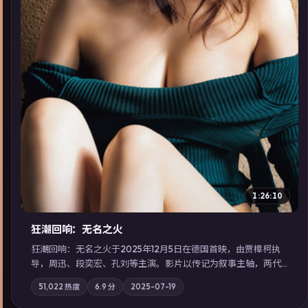
▶
1:26:10
狂潮回响：无名之火
狂潮回响：无名之火于2025年12月5日在德国首映，由贾樟柯执
导，周迅、段奕宏、孔刘等主演。影片以传记为叙事主轴，两代
人的执念在暴风雨夜正面相撞；摄影与配乐强化地域气质；站内
51,022
热度
6.9
分
2025-07-19
亦可通过「国产免费观看高清电视剧在线看」延展检索同类型高
分佳作，畅享高清在线追剧体验。