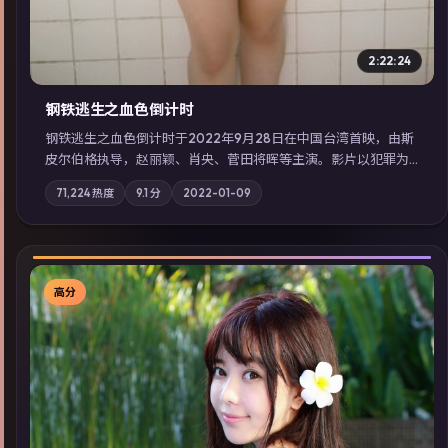
2:22:24
钢铁逃生之血色倒计时
钢铁逃生之血色倒计时于2022年9月28日在中国台湾首映，由斯
皮尔伯格执导，赵丽颖、肖央、菅田将晖等主演。影片以犯罪为
叙事主轴，失踪人口档案牵出跨国灰色产业链；摄影与配乐强化
71,224
热度
9.1
分
2022-01-09
地域气质；站内亦可通过「国产免费观看高清电视剧在线看」延
展检索同类型高分佳作，畅享高清在线追剧体验。
高分
▶