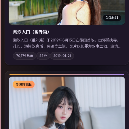
1:18:41
潮汐入口（番外篇）
潮汐入口（番外篇）于2019年8月13日在德国首映，由郭帆执导，
孔刘、汤姆·汉克斯、周迅等主演。影片以犯罪为叙事主轴，边境
小镇的平静被一封匿名信彻底打破；摄影与配乐强化地域气质；
70,179
热度
8.1
分
2019-01-21
站内亦可通过「国产免费观看高清电视剧在线看」延展检索同类
型高分佳作，畅享高清在线追剧体验。
导演剪辑版
▶