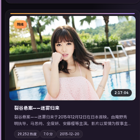
展检索同类型高分佳作，畅享高清在线追剧体验。
院线
▶
2:17:04
裂谷悬案——迷雾归来
裂谷悬案——迷雾归来于2015年12月12日在日本首映，由庵野秀
明执导，马思纯、全度妍、安藤樱等主演。影片以爱情为叙事主
轴，两代人的执念在暴风雨夜正面相撞；摄影与配乐强化地域气
29,252
热度
7.0
分
2015-12-20
质；站内亦可通过「国产免费观看高清电视剧在线看」延展检索