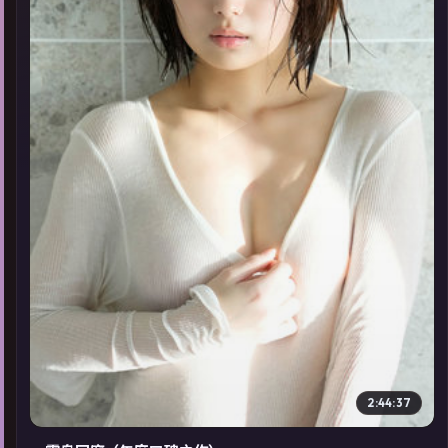
▶
2:44:37