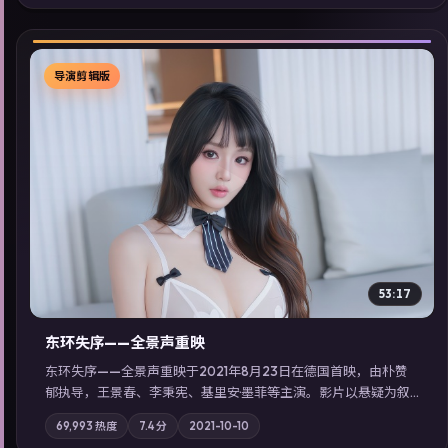
看」延展检索同类型高分佳作，畅享高清在线追剧体验。
导演剪辑版
▶
53:17
东环失序——全景声重映
东环失序——全景声重映于2021年8月23日在德国首映，由朴赞
郁执导，王景春、李秉宪、基里安·墨菲等主演。影片以悬疑为叙
事主轴，科技与人性的边界在实验事故后逐渐模糊；摄影与配乐
69,993
热度
7.4
分
2021-10-10
强化地域气质；站内亦可通过「国产免费观看高清电视剧在线