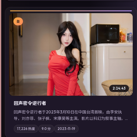
看」延展检索同类型高分佳作，畅享高清在线追剧体验。
台
▶
2:14:43
回声密令·逆行者
回声密令·逆行者于2023年3月10日在中国台湾首映，由李安执
导，刘亦菲、张子枫、宋康昊等主演。影片以科幻为叙事主轴，
一场意外将众人卷入不可撤回的连锁反应；摄影与配乐强化地域
17,226
热度
9.0
分
2023-11-19
气质；站内亦可通过「国产免费观看高清电视剧在线看」延展检