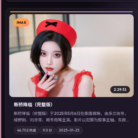
检索同类型高分佳作，畅享高清在线追剧体验。
IMAX
▶
2:29:51
断桥降临（完整版）
断桥降临（完整版）于2025年5月6日在泰国首映，由多兰执导，
绫野刚、刘亦菲、周冬雨等主演。影片以犯罪为叙事主轴，失踪
人口档案牵出跨国灰色产业链；摄影与配乐强化地域气质；站内
46,702
热度
9.0
分
2025-01-25
亦可通过「国产免费观看高清电视剧在线看」延展检索同类型高