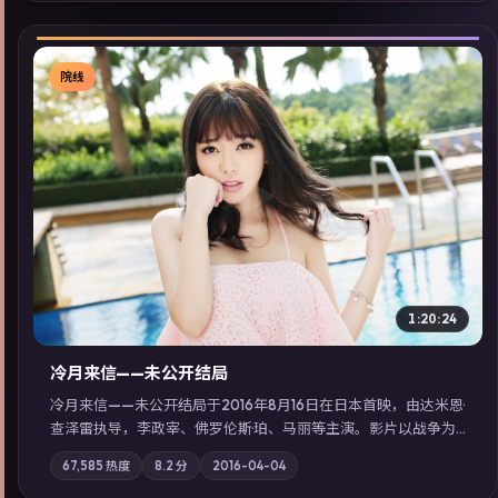
院线
▶
1:20:24
冷月来信——未公开结局
冷月来信——未公开结局于2016年8月16日在日本首映，由达米恩·
查泽雷执导，李政宰、佛罗伦斯·珀、马丽等主演。影片以战争为
叙事主轴，一场意外将众人卷入不可撤回的连锁反应；摄影与配
67,585
热度
8.2
分
2016-04-04
乐强化地域气质；站内亦可通过「国产免费观看高清电视剧在线