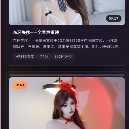
53:17
东环失序——全景声重映
东环失序——全景声重映于2021年8月23日在德国首映，由朴赞
郁执导，王景春、李秉宪、基里安·墨菲等主演。影片以悬疑为叙
事主轴，科技与人性的边界在实验事故后逐渐模糊；摄影与配乐
69,993
热度
7.4
分
2021-10-10
强化地域气质；站内亦可通过「国产免费观看高清电视剧在线
看」延展检索同类型高分佳作，畅享高清在线追剧体验。
IMAX
▶