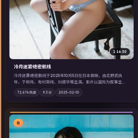
1:16:30
冷月迷雾·绝密航线
冷月迷雾·绝密航线于2025年10月5日在日本首映，由北野武执
导，于和伟、有村架纯、刘德华等主演。影片以冒险为叙事主
轴，记忆碎片重组后，主角发现自己从未活过“真实”的一天；摄
72,674
热度
9.3
分
2025-02-10
影与配乐强化地域气质；站内亦可通过「国产免费观看高清电视
剧在线看」延展检索同类型高分佳作，畅享高清在线追剧体验。
台