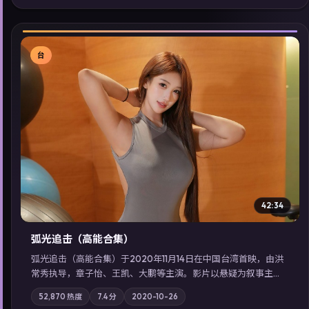
同类型高分佳作，畅享高清在线追剧体验。
台
▶
42:34
弧光追击（高能合集）
弧光追击（高能合集）于2020年11月14日在中国台湾首映，由洪
常秀执导，章子怡、王凯、大鹏等主演。影片以悬疑为叙事主
轴，科技与人性的边界在实验事故后逐渐模糊；摄影与配乐强化
52,870
热度
7.4
分
2020-10-26
地域气质；站内亦可通过「国产免费观看高清电视剧在线看」延