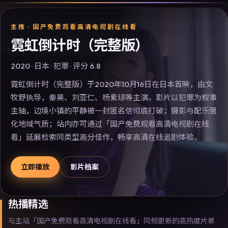
主推 ·
国产免费观看高清电视剧在线看
霓虹倒计时（完整版）
2020
·
日本
·
犯罪
· 评分
6.8
霓虹倒计时（完整版）于2020年10月16日在日本首映，由文
牧野执导，秦昊、刘亚仁、杨紫琼等主演。影片以犯罪为叙事
主轴，边境小镇的平静被一封匿名信彻底打破；摄影与配乐强
化地域气质；站内亦可通过「国产免费观看高清电视剧在线
看」延展检索同类型高分佳作，畅享高清在线追剧体验。
立即播放
影片档案
热播精选
与主站「国产免费观看高清电视剧在线看」同频更新的高热度片单