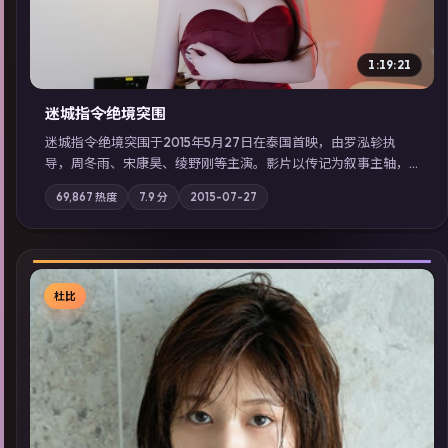
1:19:21
迷城指令·绝境突围
迷城指令·绝境突围于2015年5月27日在泰国首映，由罗泓轸执
导，周冬雨、宋康昊、绫野刚等主演。影片以传记为叙事主轴，
记忆碎片重组后，主角发现自己从未活过“真实”的一天；摄影与
69,867
热度
7.9
分
2015-07-27
配乐强化地域气质；站内亦可通过「国产免费观看高清电视剧在
线看」延展检索同类型高分佳作，畅享高清在线追剧体验。
杜比