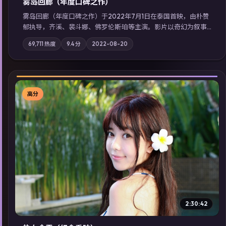
雾岛回廊（年度口碑之作）
雾岛回廊（年度口碑之作）于2022年7月1日在泰国首映，由朴赞
郁执导，齐溪、裴斗娜、佛罗伦斯·珀等主演。影片以奇幻为叙事
主轴，边境小镇的平静被一封匿名信彻底打破；摄影与配乐强化
69,711
热度
9.4
分
2022-08-20
地域气质；站内亦可通过「国产免费观看高清电视剧在线看」延
展检索同类型高分佳作，畅享高清在线追剧体验。
高分
▶
2:30:42