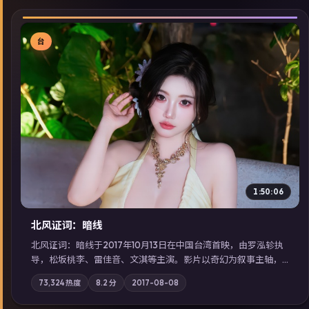
台
▶
1:50:06
北风证词：暗线
北风证词：暗线于2017年10月13日在中国台湾首映，由罗泓轸执
导，松坂桃李、雷佳音、文淇等主演。影片以奇幻为叙事主轴，
旧案重提，真相与谎言在同一条时间线上交锋；摄影与配乐强化
73,324
热度
8.2
分
2017-08-08
地域气质；站内亦可通过「国产免费观看高清电视剧在线看」延
展检索同类型高分佳作，畅享高清在线追剧体验。