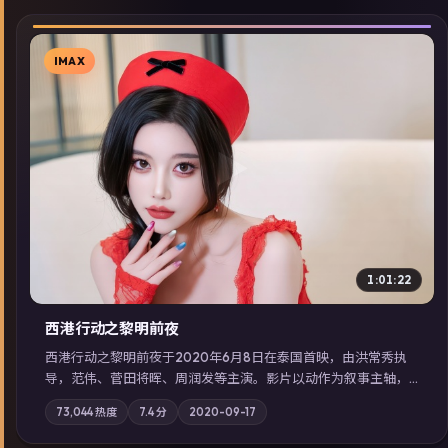
IMAX
▶
1:01:22
西港行动之黎明前夜
西港行动之黎明前夜于2020年6月8日在泰国首映，由洪常秀执
导，范伟、菅田将晖、周润发等主演。影片以动作为叙事主轴，
亲情与职责必须在倒计时结束前做出抉择；摄影与配乐强化地域
73,044
热度
7.4
分
2020-09-17
气质；站内亦可通过「国产免费观看高清电视剧在线看」延展检
索同类型高分佳作，畅享高清在线追剧体验。