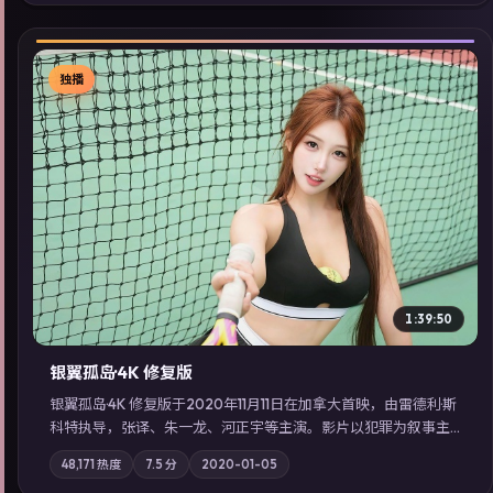
索同类型高分佳作，畅享高清在线追剧体验。
独播
▶
1:39:50
银翼孤岛·4K 修复版
银翼孤岛·4K 修复版于2020年11月11日在加拿大首映，由雷德利·斯
科特执导，张译、朱一龙、河正宇等主演。影片以犯罪为叙事主
轴，边境小镇的平静被一封匿名信彻底打破；摄影与配乐强化地
48,171
热度
7.5
分
2020-01-05
域气质；站内亦可通过「国产免费观看高清电视剧在线看」延展