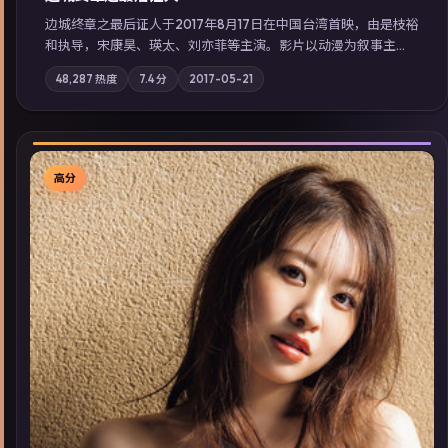
边城终章之最后证人于2017年8月17日在中国台湾首映，由是枝裕
和执导，宋康昊、瑛太、刘亦菲等主演。影片以动漫为叙事主
轴，两代人的执念在暴风雨夜正面相撞；摄影与配乐强化地域气
48,287
热度
7.4
分
2017-05-21
质；站内亦可通过「国产免费观看高清电视剧在线看」延展检索
同类型高分佳作，畅享高清在线追剧体验。
高分