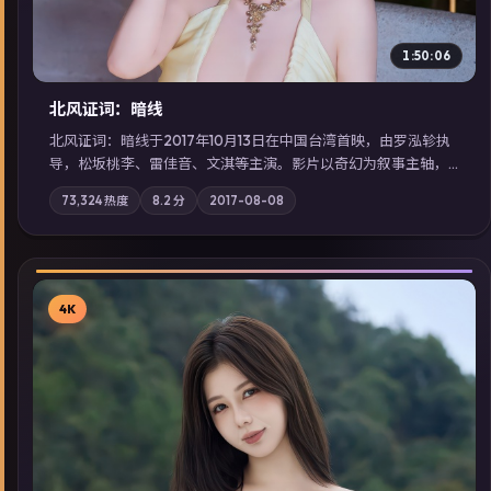
1:50:06
北风证词：暗线
北风证词：暗线于2017年10月13日在中国台湾首映，由罗泓轸执
导，松坂桃李、雷佳音、文淇等主演。影片以奇幻为叙事主轴，
旧案重提，真相与谎言在同一条时间线上交锋；摄影与配乐强化
73,324
热度
8.2
分
2017-08-08
地域气质；站内亦可通过「国产免费观看高清电视剧在线看」延
展检索同类型高分佳作，畅享高清在线追剧体验。
4K
▶