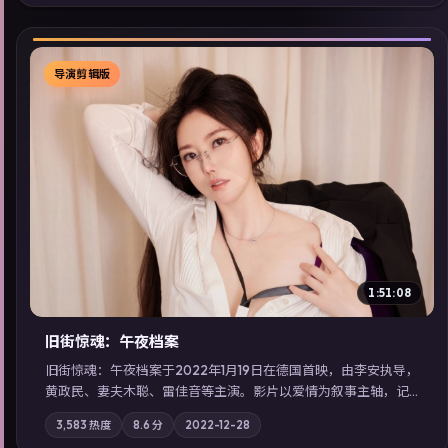
分佳作，畅享高清在线追剧体验。
导演剪辑版
▶
1:51:08
旧街惊魂：午夜档案
旧街惊魂：午夜档案于2022年1月19日在德国首映，由李安执导，
黄政民、妻夫木聪、雷佳音等主演。影片以爱情为叙事主轴，记
忆碎片重组后，主角发现自己从未活过“真实”的一天；摄影与配
3,583
热度
8.6
分
2022-12-28
乐强化地域气质；站内亦可通过「国产免费观看高清电视剧在线