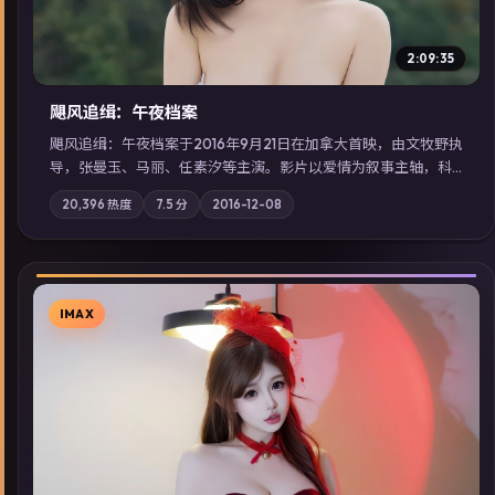
2:09:35
飓风追缉：午夜档案
飓风追缉：午夜档案于2016年9月21日在加拿大首映，由文牧野执
导，张曼玉、马丽、任素汐等主演。影片以爱情为叙事主轴，科
技与人性的边界在实验事故后逐渐模糊；摄影与配乐强化地域气
20,396
热度
7.5
分
2016-12-08
质；站内亦可通过「国产免费观看高清电视剧在线看」延展检索
同类型高分佳作，畅享高清在线追剧体验。
IMAX
▶