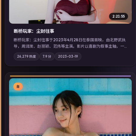
2:21:55
断桥玩家：尘封往事
断桥玩家：尘封往事于2023年4月28日在泰国首映，由北野武执
导，周润发、赵丽颖、范伟等主演。影片以喜剧为叙事主轴，一
次普通通勤演变成全城关注的生死营救；摄影与配乐强化地域气
26,279
热度
7.9
分
2023-03-19
质；站内亦可通过「国产免费观看高清电视剧在线看」延展检索
同类型高分佳作，畅享高清在线追剧体验。
台