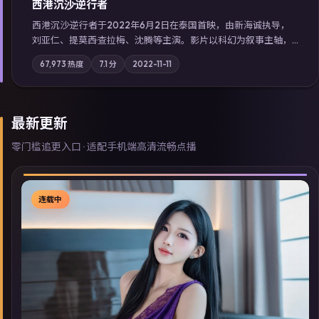
西港沉沙·逆行者
西港沉沙·逆行者于2022年6月2日在泰国首映，由新海诚执导，
刘亚仁、提莫西·查拉梅、沈腾等主演。影片以科幻为叙事主轴，
失踪人口档案牵出跨国灰色产业链；摄影与配乐强化地域气质；
67,973
热度
7.1
分
2022-11-11
站内亦可通过「国产免费观看高清电视剧在线看」延展检索同类
型高分佳作，畅享高清在线追剧体验。
最新更新
零门槛追更入口 · 适配手机端高清流畅点播
连载中
▶