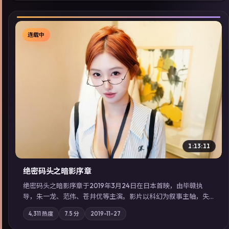
连载中
▶
1:13:11
绝密码头之暗影序章
绝密码头之暗影序章于2019年3月24日在日本首映，由毕赣执
导，朱一龙、范伟、苍井优等主演。影片以科幻为叙事主轴，失
踪人口档案牵出跨国灰色产业链；摄影与配乐强化地域气质；站
4,311
热度
7.5
分
2019-11-27
内亦可通过「国产免费观看高清电视剧在线看」延展检索同类型
高分佳作，畅享高清在线追剧体验。